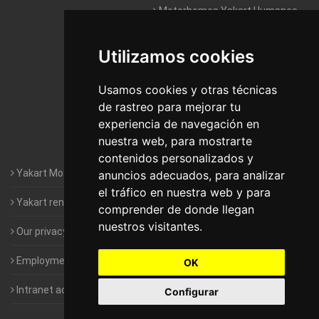
Motorhomes Yakart Humanes
De Madrid
Utilizamos cookies
Motorhomes Yakart Jaén
Motorhomes Yakart Lugo
Usamos cookies y otras técnicas
de rastreo para mejorar tu
Motorhomes Yakart Valencia
experiencia de navegación en
nuestra web, para mostrarte
Motorhomes Yakart Vitoria
contenidos personalizados y
Yakart Motorhomes : The Company
anuncios adecuados, para analizar
el tráfico en nuestra web y para
Yakart rental conditions
comprender de donde llegan
nuestros visitantes.
Our privacy policy
Employment- Work with us
OK
Intranet access for Franchisees
Configurar