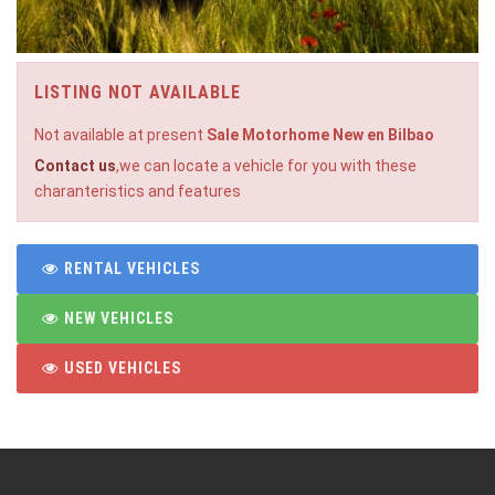
LISTING NOT AVAILABLE
Not available at present
Sale Motorhome New en Bilbao
Contact us
,we can locate a vehicle for you with these
charanteristics and features
RENTAL VEHICLES
NEW VEHICLES
USED VEHICLES