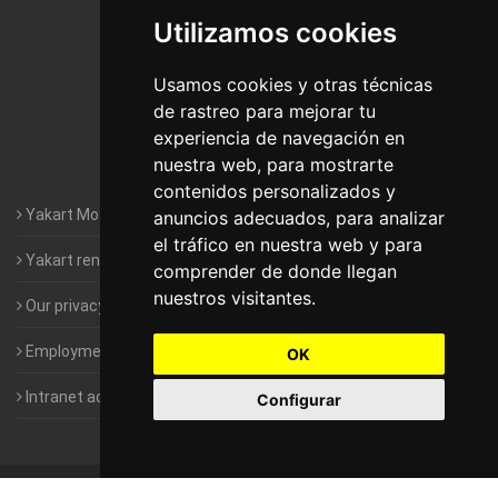
Utilizamos cookies
Motorhomes Yakart Jaén
Motorhomes Yakart Lugo
Usamos cookies y otras técnicas
de rastreo para mejorar tu
Motorhomes Yakart Valencia
experiencia de navegación en
nuestra web, para mostrarte
Motorhomes Yakart Vitoria
contenidos personalizados y
Yakart Motorhomes : The Company
anuncios adecuados, para analizar
el tráfico en nuestra web y para
Yakart rental conditions
comprender de donde llegan
nuestros visitantes.
Our privacy policy
Employment- Work with us
OK
Intranet access for Franchisees
Configurar