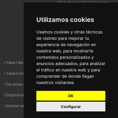
Motorhomes Yakart Humanes
De Madrid
Utilizamos cookies
Motorhomes Yakart Jaén
Motorhomes Yakart Lugo
Usamos cookies y otras técnicas
de rastreo para mejorar tu
Motorhomes Yakart Valencia
experiencia de navegación en
nuestra web, para mostrarte
Motorhomes Yakart Vitoria
contenidos personalizados y
Yakart Motorhomes : The Company
anuncios adecuados, para analizar
el tráfico en nuestra web y para
Yakart rental conditions
comprender de donde llegan
nuestros visitantes.
Our privacy policy
Employment- Work with us
OK
Intranet access for Franchisees
Configurar