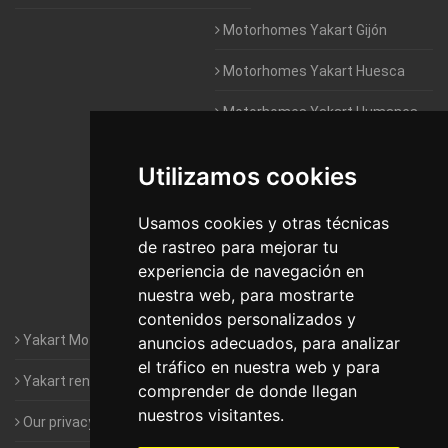
Motorhomes Yakart Gijón
Motorhomes Yakart Huesca
Motorhomes Yakart Humanes
De Madrid
Utilizamos cookies
Motorhomes Yakart Jaén
Motorhomes Yakart Lugo
Usamos cookies y otras técnicas
de rastreo para mejorar tu
Motorhomes Yakart Valencia
experiencia de navegación en
nuestra web, para mostrarte
Motorhomes Yakart Vitoria
contenidos personalizados y
Yakart Motorhomes : The Company
anuncios adecuados, para analizar
el tráfico en nuestra web y para
Yakart rental conditions
comprender de donde llegan
nuestros visitantes.
Our privacy policy