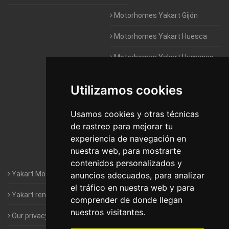
Motorhomes Yakart Gijón
Motorhomes Yakart Huesca
Motorhomes Yakart Humanes
De Madrid
Utilizamos cookies
Motorhomes Yakart Jaén
Motorhomes Yakart Lugo
Usamos cookies y otras técnicas
de rastreo para mejorar tu
Motorhomes Yakart Valencia
experiencia de navegación en
nuestra web, para mostrarte
Motorhomes Yakart Vitoria
contenidos personalizados y
Yakart Motorhomes : The Company
anuncios adecuados, para analizar
el tráfico en nuestra web y para
Yakart rental conditions
comprender de donde llegan
nuestros visitantes.
Our privacy policy