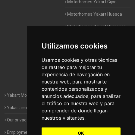
Motorhomes Yakart Gijón
Motorhomes Yakart Huesca
Motorhomes Yakart Humanes
De Madrid
Utilizamos cookies
Motorhomes Yakart Jaén
Motorhomes Yakart Lugo
Usamos cookies y otras técnicas
de rastreo para mejorar tu
Motorhomes Yakart Valencia
experiencia de navegación en
nuestra web, para mostrarte
Motorhomes Yakart Vitoria
contenidos personalizados y
Yakart Motorhomes : The Company
anuncios adecuados, para analizar
el tráfico en nuestra web y para
Yakart rental conditions
comprender de donde llegan
nuestros visitantes.
Our privacy policy
Employment- Work with us
OK