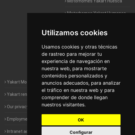
Motorhomes Yakart Huesca
Motorhomes Yakart Humanes
De Madrid
Utilizamos cookies
Motorhomes Yakart Jaén
Motorhomes Yakart Lugo
Usamos cookies y otras técnicas
de rastreo para mejorar tu
Motorhomes Yakart Valencia
experiencia de navegación en
nuestra web, para mostrarte
Motorhomes Yakart Vitoria
contenidos personalizados y
Yakart Motorhomes : The Company
anuncios adecuados, para analizar
el tráfico en nuestra web y para
Yakart rental conditions
comprender de donde llegan
nuestros visitantes.
Our privacy policy
Employment- Work with us
OK
Intranet access for Franchisees
Configurar