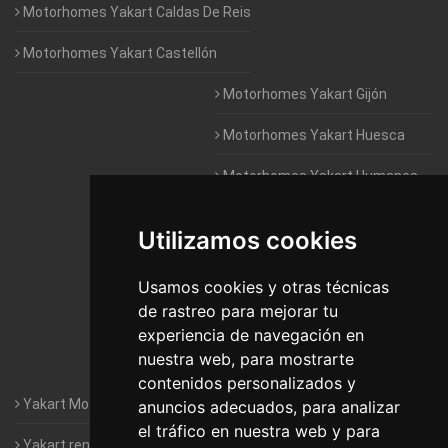
Motorhomes Yakart Caldas De Reis
Motorhomes Yakart Castellón
Motorhomes Yakart Gijón
Motorhomes Yakart Huesca
Motorhomes Yakart Humanes
De Madrid
Utilizamos cookies
Motorhomes Yakart Jaén
Motorhomes Yakart Lugo
Usamos cookies y otras técnicas
de rastreo para mejorar tu
Motorhomes Yakart Valencia
experiencia de navegación en
nuestra web, para mostrarte
Motorhomes Yakart Vitoria
contenidos personalizados y
Yakart Motorhomes : The Company
anuncios adecuados, para analizar
el tráfico en nuestra web y para
Yakart rental conditions