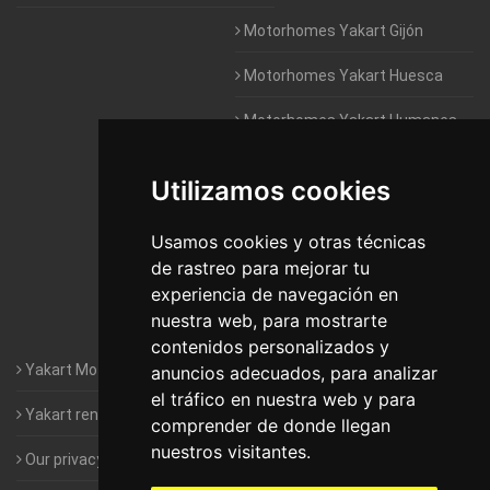
Motorhomes Yakart Gijón
Motorhomes Yakart Huesca
Motorhomes Yakart Humanes
De Madrid
Utilizamos cookies
Motorhomes Yakart Jaén
Motorhomes Yakart Lugo
Usamos cookies y otras técnicas
de rastreo para mejorar tu
Motorhomes Yakart Valencia
experiencia de navegación en
nuestra web, para mostrarte
Motorhomes Yakart Vitoria
contenidos personalizados y
Yakart Motorhomes : The Company
anuncios adecuados, para analizar
el tráfico en nuestra web y para
Yakart rental conditions
comprender de donde llegan
nuestros visitantes.
Our privacy policy