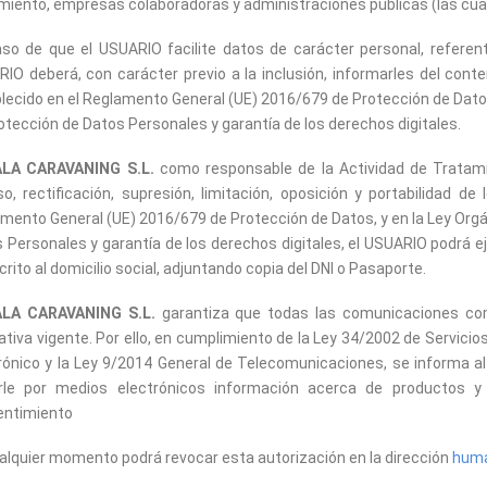
miento, empresas colaboradoras y administraciones públicas (las cuale
so de que el USUARIO facilite datos de carácter personal, referent
IO deberá, con carácter previo a la inclusión, informarles del conte
lecido en el Reglamento General (UE) 2016/679 de Protección de Datos,
otección de Datos Personales y garantía de los derechos digitales.
LA CARAVANING S.L.
como responsable de la Actividad de Tratamie
o, rectificación, supresión, limitación, oposición y portabilidad d
mento General (UE) 2016/679 de Protección de Datos, y en la Ley Orgá
 Personales y garantía de los derechos digitales, el USUARIO podrá e
crito al domicilio social, adjuntando copia del DNI o Pasaporte.
LA CARAVANING S.L.
garantiza que todas las comunicaciones come
tiva vigente. Por ello, en cumplimiento de la Ley 34/2002 de Servicio
rónico y la Ley 9/2014 General de Telecomunicaciones, se informa 
arle por medios electrónicos información acerca de productos y
entimiento
alquier momento podrá revocar esta autorización en la dirección
huma