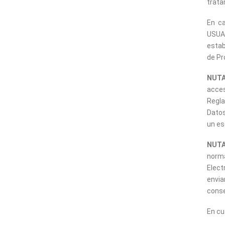
trata
En ca
USUAR
estab
de Pr
NUTA
acces
Regla
Datos
un es
NUTA
norma
Elect
envi
cons
En cu