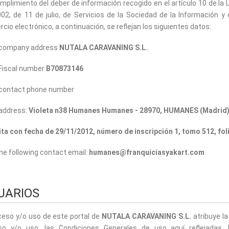
mplimiento del deber de información recogido en el artículo 10 de la 
02, de 11 de julio, de Servicios de la Sociedad de la Información y 
cio electrónico, a continuación, se reflejan los siguientes datos:
 company address
NUTALA CARAVANING S.L.
.
Fiscal number
B70873146
 contact phone number
address:
Violeta n38 Humanes Humanes - 28970, HUMANES (Madrid)
ita con fecha de 29/11/2012, número de inscripción 1, tomo 512, fol
he following contact email:
humanes@franquiciasyakart.com
UARIOS
ceso y/o uso de este portal de
NUTALA CARAVANING S.L.
atribuye l
so y/o uso, las Condiciones Generales de uso aquí reflejadas. 