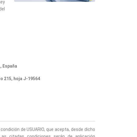
Ley
del
, España
io 215, hoja J-19564
a condición de USUARIO, que acepta, desde dicho
Las citadas condiciones serán de aplicación