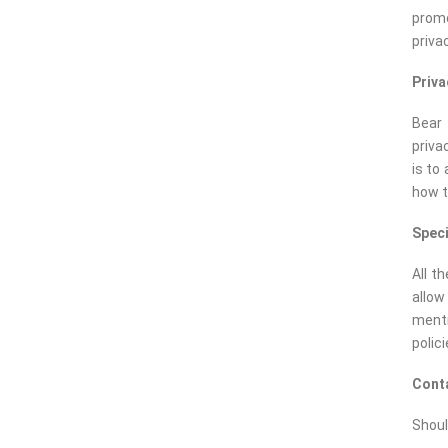
promo
priva
Priva
Bear 
priva
is to
how t
Speci
All t
allow
menti
polici
Conta
Shoul