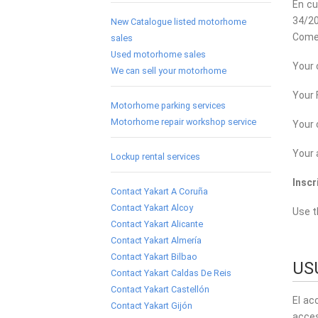
En cu
34/20
New Catalogue listed motorhome
Comer
sales
Used motorhome sales
Your
We can sell your motorhome
Your 
Motorhome parking services
Motorhome repair workshop service
Your
Your 
Lockup rental services
Inscr
Contact Yakart A Coruña
Contact Yakart Alcoy
Use t
Contact Yakart Alicante
Contact Yakart Almería
Contact Yakart Bilbao
US
Contact Yakart Caldas De Reis
Contact Yakart Castellón
El ac
Contact Yakart Gijón
acce