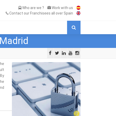
Who are we ?
Work with us
Contact our Franchisees all over Spain
 Madrid
the
ult
 By
the
and