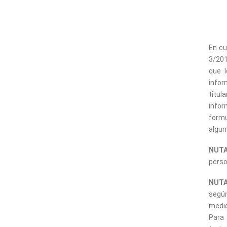
En cu
3/201
que l
infor
titul
infor
formu
algun
NUTA
perso
NUTA
según
medid
Para