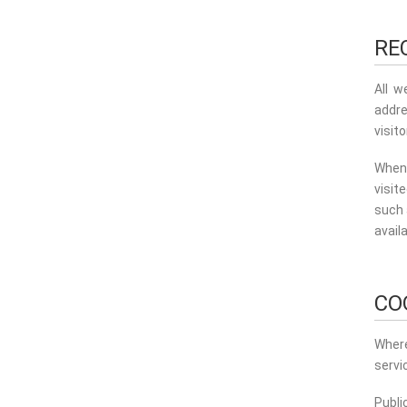
RE
All w
addre
visit
When 
visit
such 
avail
CO
Where
servi
Publi