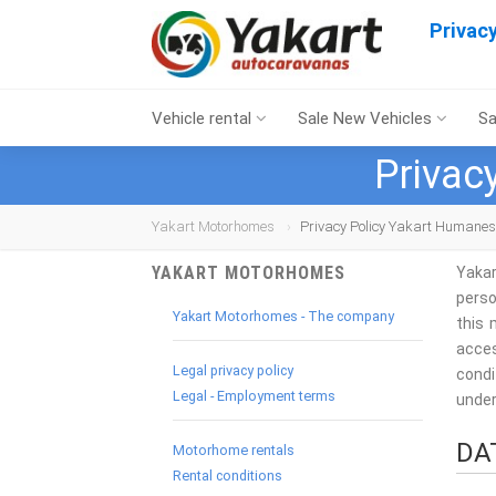
Privac
Vehicle rental
Sale New Vehicles
Sa
Privac
Yakart Motorhomes
Privacy Policy Yakart Humane
YAKART MOTORHOMES
Yakar
perso
Yakart Motorhomes - The company
this 
acce
Legal privacy policy
condi
Legal - Employment terms
under
DA
Motorhome rentals
Rental conditions