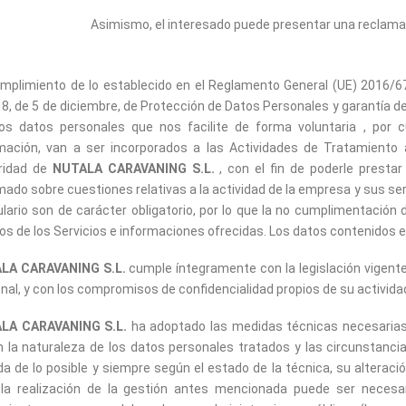
Asimismo, el interesado puede presentar una reclamac
mplimiento de lo establecido en el Reglamento General (UE) 2016/67
8, de 5 de diciembre, de Protección de Datos Personales y garantía d
os datos personales que nos facilite de forma voluntaria , por 
mación, van a ser incorporados a las Actividades de Tratamiento
aridad de
NUTALA CARAVANING S.L.
, con el fin de poderle presta
mado sobre cuestiones relativas a la actividad de la empresa y sus s
lario son de carácter obligatorio, por lo que la no cumplimentación
os de los Servicios e informaciones ofrecidas. Los datos contenidos e
LA CARAVANING S.L.
cumple íntegramente con la legislación vigent
nal, y con los compromisos de confidencialidad propios de su activida
LA CARAVANING S.L.
ha adoptado las medidas técnicas necesarias 
 la naturaleza de los datos personales tratados y las circunstancias
a de lo posible y siempre según el estado de la técnica, su alteraci
 la realización de la gestión antes mencionada puede ser neces