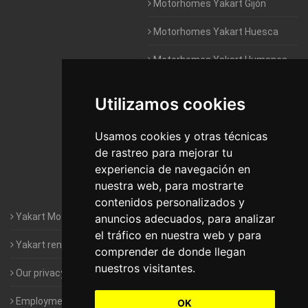
Motorhomes Yakart Gijón
Motorhomes Yakart Huesca
Motorhomes Yakart Humanes
De Madrid
Utilizamos cookies
Motorhomes Yakart Jaén
Motorhomes Yakart Lugo
Usamos cookies y otras técnicas
de rastreo para mejorar tu
Motorhomes Yakart Valencia
experiencia de navegación en
nuestra web, para mostrarte
Motorhomes Yakart Vitoria
contenidos personalizados y
Yakart Motorhomes : The Company
anuncios adecuados, para analizar
el tráfico en nuestra web y para
Yakart rental conditions
comprender de donde llegan
nuestros visitantes.
Our privacy policy
Employment- Work with us
OK