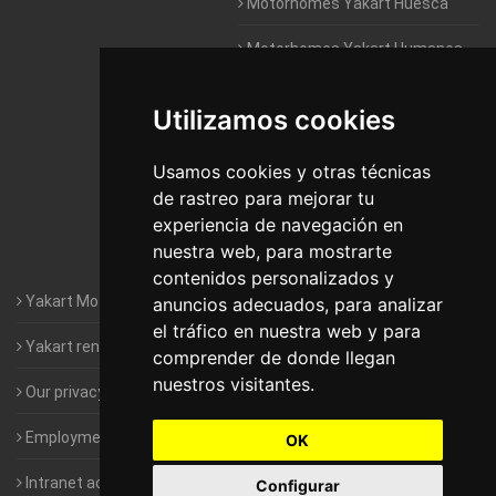
Motorhomes Yakart Huesca
Motorhomes Yakart Humanes
De Madrid
Utilizamos cookies
Motorhomes Yakart Jaén
Motorhomes Yakart Lugo
Usamos cookies y otras técnicas
de rastreo para mejorar tu
Motorhomes Yakart Valencia
experiencia de navegación en
nuestra web, para mostrarte
Motorhomes Yakart Vitoria
contenidos personalizados y
Yakart Motorhomes : The Company
anuncios adecuados, para analizar
el tráfico en nuestra web y para
Yakart rental conditions
comprender de donde llegan
nuestros visitantes.
Our privacy policy
Employment- Work with us
OK
Intranet access for Franchisees
Configurar