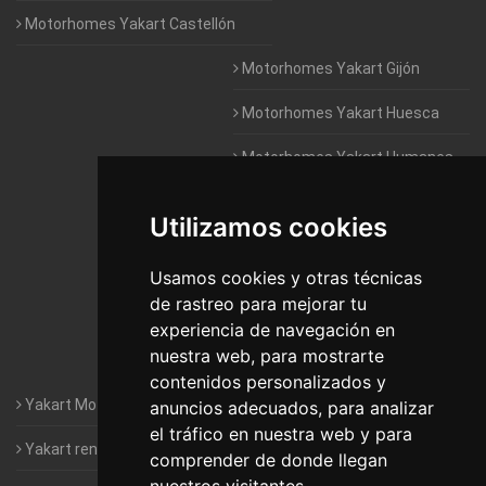
Motorhomes Yakart Castellón
Motorhomes Yakart Gijón
Motorhomes Yakart Huesca
Motorhomes Yakart Humanes
De Madrid
Utilizamos cookies
Motorhomes Yakart Jaén
Motorhomes Yakart Lugo
Usamos cookies y otras técnicas
de rastreo para mejorar tu
Motorhomes Yakart Valencia
experiencia de navegación en
nuestra web, para mostrarte
Motorhomes Yakart Vitoria
contenidos personalizados y
Yakart Motorhomes : The Company
anuncios adecuados, para analizar
el tráfico en nuestra web y para
Yakart rental conditions
comprender de donde llegan