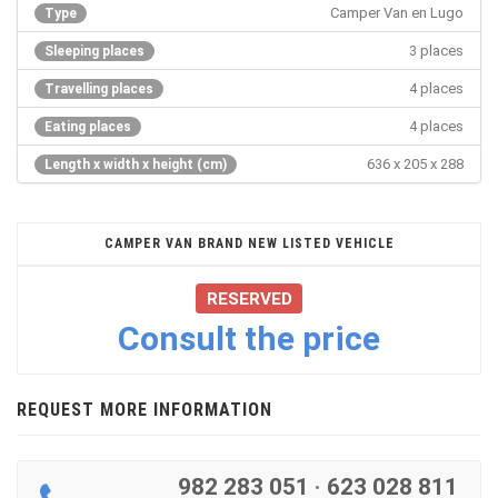
Camper Van en Lugo
Type
3 places
Sleeping places
4 places
Travelling places
4 places
Eating places
636 x 205 x 288
Length x width x height (cm)
CAMPER VAN BRAND NEW LISTED VEHICLE
RESERVED
Consult the price
REQUEST MORE INFORMATION
982 283 051
·
623 028 811