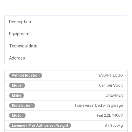
Description
Equipment
Technical data
Address
YAKART LUGO
Vehicle location
Camper Sport
Model
DREAMER
Make
Transversal bed with garage
Distribution
Fiat 2.2L 140CV
Motor
B / 3500kg
License / Max Authorised Weight