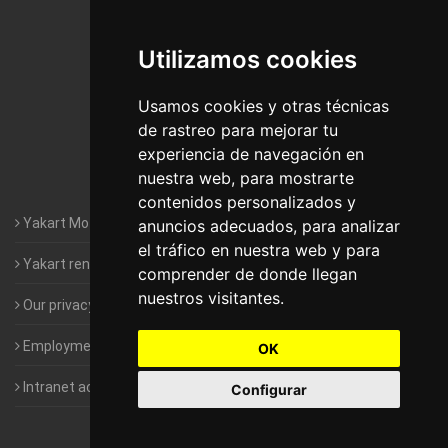
De Madrid
Utilizamos cookies
Motorhomes Yakart Jaén
Motorhomes Yakart Lugo
Usamos cookies y otras técnicas
de rastreo para mejorar tu
Motorhomes Yakart Valencia
experiencia de navegación en
nuestra web, para mostrarte
Motorhomes Yakart Vitoria
contenidos personalizados y
Yakart Motorhomes : The Company
anuncios adecuados, para analizar
el tráfico en nuestra web y para
Yakart rental conditions
comprender de donde llegan
nuestros visitantes.
Our privacy policy
Employment- Work with us
OK
Intranet access for Franchisees
Configurar