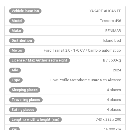
YAKART ALICANTE
Vehicle location
Tessoro 496
Model
BENIMAR
Make
Island bed
Distribution
Ford Transit 2.0 - 170 CV / Cambio automatico
Motor
B / 3500kg
License / Max Authorised Weight
2024
Año
Low Profile Motorhome
usada
en Alicante
Type
4 places
Sleeping places
4 places
Travelling places
4 places
Eating places
743 x 232 x 290
Length x width x height (cm)
16.000 km
Km