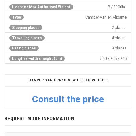
B / 3300kg
License / Max Authorised Weight
Camper Van en Alicante
Type
2 places
Sleeping places
4 places
Travelling places
4 places
Eating places
540 x 205 x 265
Length x width x height (cm)
CAMPER VAN BRAND NEW LISTED VEHICLE
Consult the price
REQUEST MORE INFORMATION