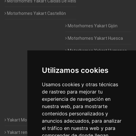
Motorhomes Yakart Caldas De Reis
Motorhomes Yakart Castellón
Motorhomes Yakart Gijón
Motorhomes Yakart Huesca
Motorhomes Yakart Humanes
De Madrid
Utilizamos cookies
Motorhomes Yakart Jaén
Motorhomes Yakart Lugo
Usamos cookies y otras técnicas
de rastreo para mejorar tu
Motorhomes Yakart Valencia
experiencia de navegación en
nuestra web, para mostrarte
Motorhomes Yakart Vitoria
contenidos personalizados y
Yakart Motorhomes : The Company
anuncios adecuados, para analizar
el tráfico en nuestra web y para
Yakart rental conditions
comprender de donde llegan