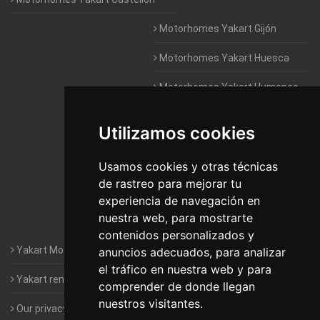
Motorhomes Yakart Gijón
Motorhomes Yakart Huesca
Motorhomes Yakart Humanes
De Madrid
Utilizamos cookies
Motorhomes Yakart Jaén
Motorhomes Yakart Lugo
Usamos cookies y otras técnicas
de rastreo para mejorar tu
Motorhomes Yakart Valencia
experiencia de navegación en
nuestra web, para mostrarte
Motorhomes Yakart Vitoria
contenidos personalizados y
Yakart Motorhomes : The Company
anuncios adecuados, para analizar
el tráfico en nuestra web y para
Yakart rental conditions
comprender de donde llegan
nuestros visitantes.
Our privacy policy