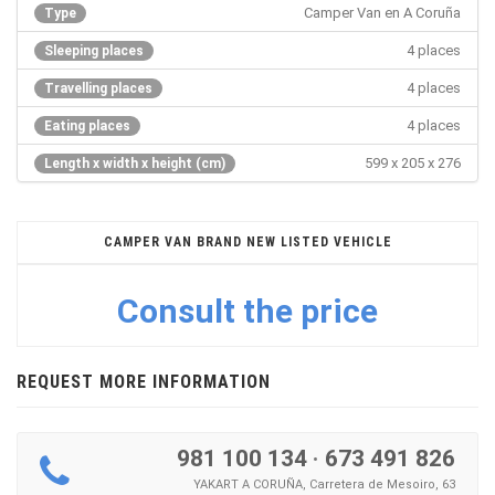
Camper Van en A Coruña
Type
4 places
Sleeping places
4 places
Travelling places
4 places
Eating places
599 x 205 x 276
Length x width x height (cm)
CAMPER VAN BRAND NEW LISTED VEHICLE
Consult the price
REQUEST MORE INFORMATION
981 100 134
·
673 491 826
YAKART A CORUÑA, Carretera de Mesoiro, 63