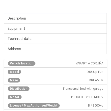
Description
Equipment
Technical data
Address
YAKART A CORUÑA
Vehicle location
D55 Up Fun
Model
DREAMER
Make
Transversal bed with garage
Distribution
PEUGEOT 2.2 L 140 CV
Motor
B / 3500kg
License / Max Authorised Weight