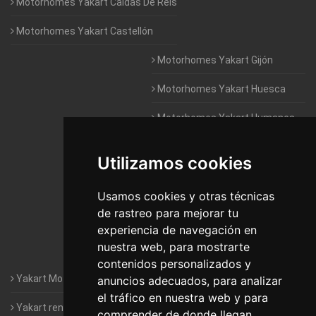
Motorhomes Yakart Caldas De Reis
Motorhomes Yakart Castellón
Motorhomes Yakart Gijón
Motorhomes Yakart Huesca
Motorhomes Yakart Humanes
De Madrid
Utilizamos cookies
Motorhomes Yakart Jaén
Motorhomes Yakart Lugo
Usamos cookies y otras técnicas
de rastreo para mejorar tu
Motorhomes Yakart Valencia
experiencia de navegación en
nuestra web, para mostrarte
Motorhomes Yakart Vitoria
contenidos personalizados y
Yakart Motorhomes : The Company
anuncios adecuados, para analizar
el tráfico en nuestra web y para
Yakart rental conditions
comprender de donde llegan