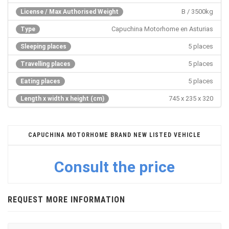
B / 3500kg
License / Max Authorised Weight
Capuchina Motorhome en Asturias
Type
5 places
Sleeping places
5 places
Travelling places
5 places
Eating places
745 x 235 x 320
Length x width x height (cm)
CAPUCHINA MOTORHOME BRAND NEW LISTED VEHICLE
Consult the price
REQUEST MORE INFORMATION