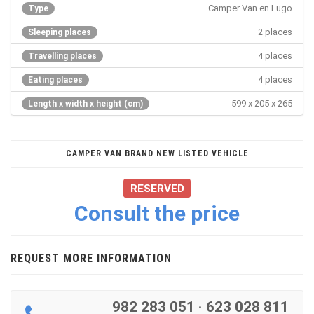
Camper Van en Lugo
Type
2 places
Sleeping places
4 places
Travelling places
4 places
Eating places
599 x 205 x 265
Length x width x height (cm)
CAMPER VAN BRAND NEW LISTED VEHICLE
RESERVED
Consult the price
REQUEST MORE INFORMATION
982 283 051
·
623 028 811