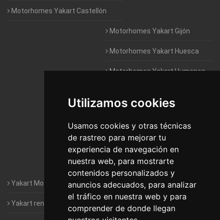
Motorhomes Yakart Castellón
Motorhomes Yakart Gijón
Motorhomes Yakart Huesca
Motorhomes Yakart Humanes
De Madrid
Utilizamos cookies
Motorhomes Yakart Jaén
Motorhomes Yakart Lugo
Usamos cookies y otras técnicas
de rastreo para mejorar tu
Motorhomes Yakart Valencia
experiencia de navegación en
nuestra web, para mostrarte
Motorhomes Yakart Vitoria
contenidos personalizados y
Yakart Motorhomes : The Company
anuncios adecuados, para analizar
el tráfico en nuestra web y para
Yakart rental conditions
comprender de donde llegan