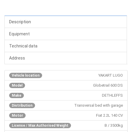
Description
Equipment
Technical data
Address
YAKART LUGO
Vehicle location
Globetrail 600 DS
Model
DETHLEFFS
Make
Transversal bed with garage
Distribution
Fiat 2.2L 140 CV
Motor
B / 3500kg
License / Max Authorised Weight