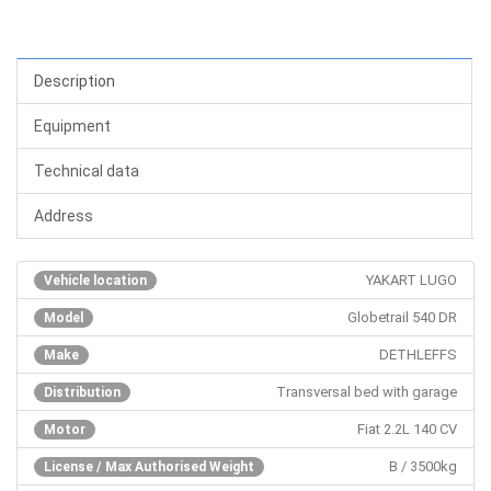
Description
Equipment
Technical data
Address
YAKART LUGO
Vehicle location
Globetrail 540 DR
Model
DETHLEFFS
Make
Transversal bed with garage
Distribution
Fiat 2.2L 140 CV
Motor
B / 3500kg
License / Max Authorised Weight