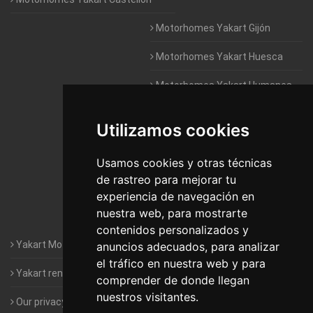
Motorhomes Yakart Gijón
Motorhomes Yakart Huesca
Motorhomes Yakart Humanes
De Madrid
Utilizamos cookies
Motorhomes Yakart Jaén
Motorhomes Yakart Lugo
Usamos cookies y otras técnicas
de rastreo para mejorar tu
Motorhomes Yakart Valencia
experiencia de navegación en
nuestra web, para mostrarte
Motorhomes Yakart Vitoria
contenidos personalizados y
Yakart Motorhomes : The Company
anuncios adecuados, para analizar
el tráfico en nuestra web y para
Yakart rental conditions
comprender de donde llegan
nuestros visitantes.
Our privacy policy