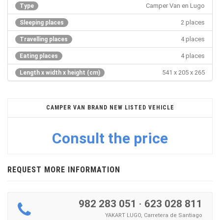
Camper Van en Lugo
Type
2 places
Sleeping places
4 places
Travelling places
4 places
Eating places
541 x 205 x 265
Length x width x height (cm)
CAMPER VAN BRAND NEW LISTED VEHICLE
Consult the price
REQUEST MORE INFORMATION
982 283 051
·
623 028 811
YAKART LUGO, Carretera de Santiago