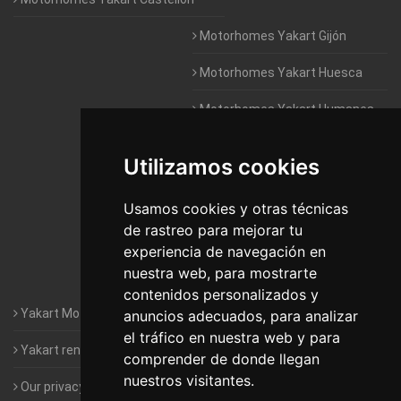
Motorhomes Yakart Gijón
Motorhomes Yakart Huesca
Motorhomes Yakart Humanes
De Madrid
Utilizamos cookies
Motorhomes Yakart Jaén
Motorhomes Yakart Lugo
Usamos cookies y otras técnicas
de rastreo para mejorar tu
Motorhomes Yakart Valencia
experiencia de navegación en
nuestra web, para mostrarte
Motorhomes Yakart Vitoria
contenidos personalizados y
Yakart Motorhomes : The Company
anuncios adecuados, para analizar
el tráfico en nuestra web y para
Yakart rental conditions
comprender de donde llegan
nuestros visitantes.
Our privacy policy