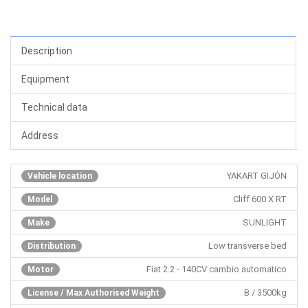
Description
Equipment
Technical data
Address
YAKART GIJÓN
Vehicle location
Cliff 600 X RT
Model
SUNLIGHT
Make
Low transverse bed
Distribution
Fiat 2.2 - 140CV cambio automatico
Motor
B / 3500kg
License / Max Authorised Weight