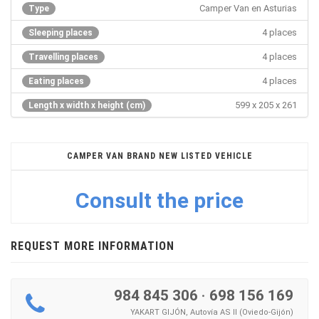
Camper Van en Asturias
Type
4 places
Sleeping places
4 places
Travelling places
4 places
Eating places
599 x 205 x 261
Length x width x height (cm)
CAMPER VAN BRAND NEW LISTED VEHICLE
Consult the price
REQUEST MORE INFORMATION
984 845 306
·
698 156 169
YAKART GIJÓN, Autovía AS II (Oviedo-Gijón)