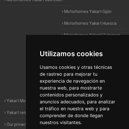
Motorhomes Yakart Gijón
Motorhomes Yakart Huesca
Motorhomes Yakart Humanes
De Madrid
Utilizamos cookies
Motorhomes Yakart Jaén
Motorhomes Yakart Lugo
Usamos cookies y otras técnicas
de rastreo para mejorar tu
Motorhomes Yakart Valencia
experiencia de navegación en
nuestra web, para mostrarte
Motorhomes Yakart Vitoria
contenidos personalizados y
Yakart Motorhomes : The Company
anuncios adecuados, para analizar
el tráfico en nuestra web y para
Yakart rental conditions
comprender de donde llegan
nuestros visitantes.
Our privacy policy