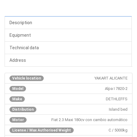
Description
Equipment
Technical data
Address
YAKART ALICANTE
Vehicle location
Alpa I 7820-2
Model
DETHLEFFS
Make
Island bed
Distribution
Fiat 2.3 Maxi 180cv con cambio automático
Motor
C / 5000kg
License / Max Authorised Weight