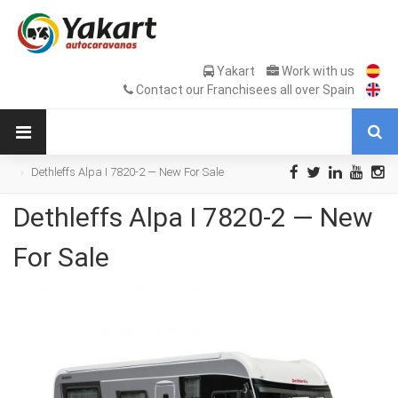
Yakart
Work with us
Contact our Franchisees all over Spain
Dethleffs Alpa I 7820-2 — New For Sale
Dethleffs Alpa I 7820-2 — New
For Sale